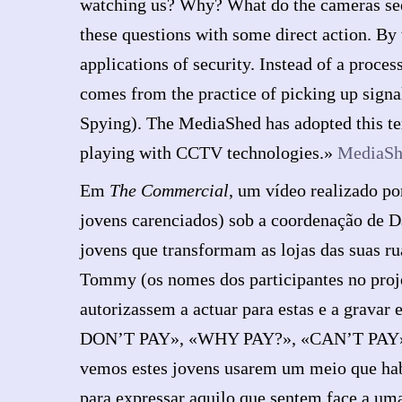
watching us? Why? What do the cameras see
these questions with some direct action. By
applications of security. Instead of a proce
comes from the practice of picking up sign
Spying). The MediaShed has adopted this te
playing with CCTV technologies.»
MediaSh
Em
The Commercial
, um vídeo realizado po
jovens carenciados) sob a coordenação de Da
jovens que transformam as lojas das suas r
Tommy (os nomes dos participantes no proje
autorizassem a actuar para estas e a gravar
DON’T PAY», «WHY PAY?», «CAN’T PAY»
vemos estes jovens usarem um meio que habi
para expressar aquilo que sentem face a uma