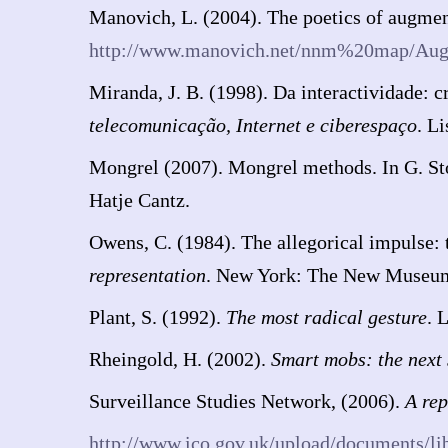
Manovich, L. (2004). The poetics of augmen
http://www.manovich.net/nnm%20map/Aug
Miranda, J. B. (1998). Da interactividade: c
telecomunicação, Internet e ciberespaço
. L
Mongrel (2007). Mongrel methods. In G. St
Hatje Cantz.
Owens, C. (1984). The allegorical impulse: 
representation
. New York: The New Museum
Plant, S. (1992).
The most radical gesture
. 
Rheingold, H. (2002).
Smart mobs: the next 
Surveillance Studies Network, (2006).
A rep
http://www.ico.gov.uk/upload/documents/lib