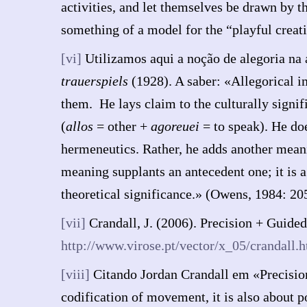
activities, and let themselves be drawn by th
something of a model for the “playful creati
[vi]
Utilizamos aqui a noção de alegoria na
trauerspiels
(1928). A saber: «Allegorical i
them. He lays claim to the culturally signif
(
allos
= other +
agoreuei
= to speak). He doe
hermeneutics. Rather, he adds another meanin
meaning supplants an antecedent one; it is a
theoretical significance.» (Owens, 1984: 20
[vii]
Crandall, J. (2006). Precision + Guide
http://www.virose.pt/vector/x_05/crandall.
[viii]
Citando Jordan Crandall em «Precision 
codification of movement, it is also about p