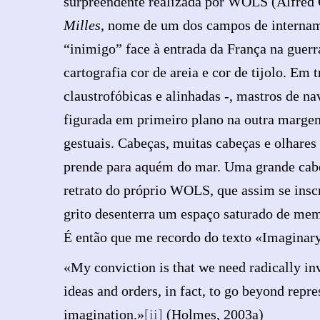
surpreendente realizada por WOLS (Alfred O
Milles
, nome de um dos campos de interna
“inimigo” face à entrada da França na guer
cartografia cor de areia e cor de tijolo. E
claustrofóbicas e alinhadas -, mastros de na
figurada em primeiro plano na outra margem
gestuais. Cabeças, muitas cabeças e olhare
prende para aquém do mar. Uma grande cabeç
retrato do próprio WOLS, que assim se insc
grito desenterra um espaço saturado de memó
É então que me recordo do texto «Imaginary
«My conviction is that we need radically in
ideas and orders, in fact, to go beyond repre
imagination.»
[ii]
(Holmes, 2003a)